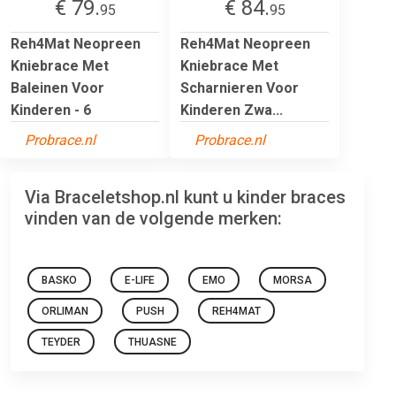
€ 79.
€ 84.
95
95
Reh4Mat Neopreen
Reh4Mat Neopreen
Kniebrace Met
Kniebrace Met
Baleinen Voor
Scharnieren Voor
Kinderen - 6
Kinderen Zwa...
Probrace.nl
Probrace.nl
Via Braceletshop.nl kunt u kinder braces
vinden van de volgende merken:
BASKO
E-LIFE
EMO
MORSA
ORLIMAN
PUSH
REH4MAT
TEYDER
THUASNE