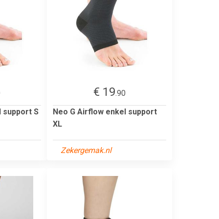
€ 19
0
.90
l support S
Neo G Airflow enkel support
XL
Zekergemak.nl