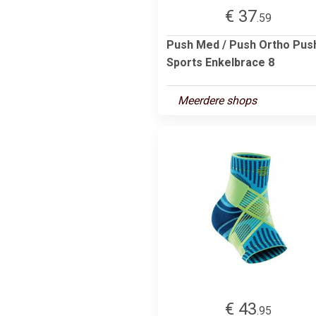
€ 37
.59
Push Med / Push Ortho Pus
Sports Enkelbrace 8
Meerdere shops
€ 43
.95