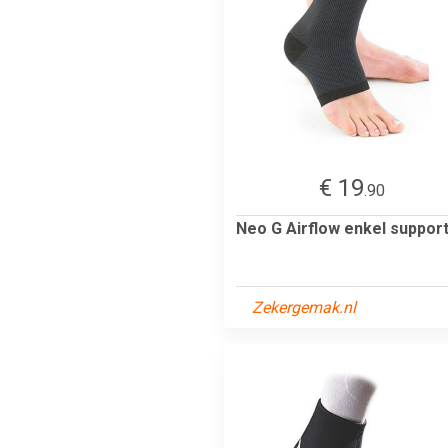
€ 19
.90
Neo G Airflow enkel support
Zekergemak.nl