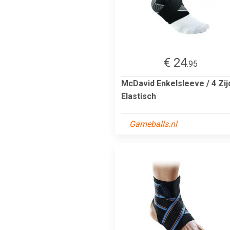
€ 24
.95
McDavid Enkelsleeve / 4 Zij
Elastisch
Gameballs.nl