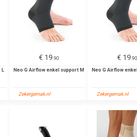
€ 19
€ 19
.90
.9
 L
Neo G Airflow enkel support M
Neo G Airflow enke
Zekergemak.nl
Zekergemak.nl