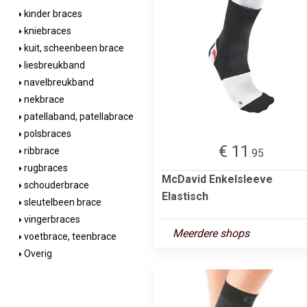
kinder braces
kniebraces
kuit, scheenbeen brace
liesbreukband
navelbreukband
nekbrace
patellaband, patellabrace
polsbraces
€ 11
ribbrace
.95
rugbraces
McDavid Enkelsleeve
schouderbrace
Elastisch
sleutelbeen brace
vingerbraces
Meerdere shops
voetbrace, teenbrace
Overig