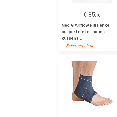
€ 35
.10
Neo G Airflow Plus enkel
support met siliconen
kussens L
Zekergemak.nl