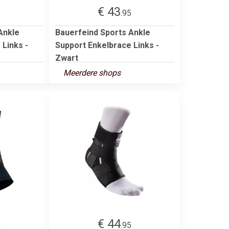
€ 43
5
.95
Ankle
Bauerfeind Sports Ankle
 Links -
Support Enkelbrace Links -
Zwart
Meerdere shops
€ 44
5
.95