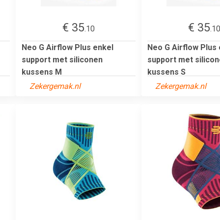
€ 35
€ 35
.10
.1
Neo G Airflow Plus enkel
Neo G Airflow Plus
support met siliconen
support met silico
kussens M
kussens S
Zekergemak.nl
Zekergemak.nl