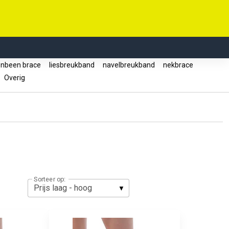
enbeen brace
liesbreukband
navelbreukband
nekbrace
Overig
Sorteer op: