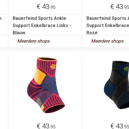
€ 43
€ 43
.95
.9
h
Bauerfeind Sports Ankle
Bauerfeind Sports 
Support Enkelbrace Links -
Support Enkelbrace
Blauw
Roze
Meerdere shops
Meerdere shops
€ 43
€ 43
.95
.9