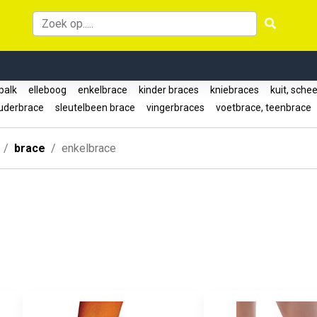
palk
elleboog
enkelbrace
kinder braces
kniebraces
kuit, sche
uderbrace
sleutelbeen brace
vingerbraces
voetbrace, teenbrace
brace
enkelbrace