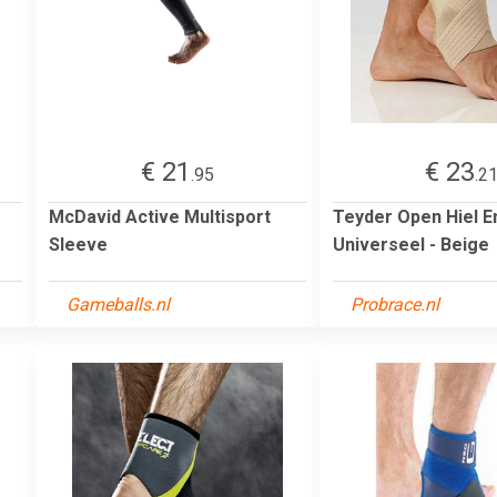
€ 21
€ 23
.95
.2
McDavid Active Multisport
Teyder Open Hiel E
Sleeve
Universeel - Beige
Gameballs.nl
Probrace.nl