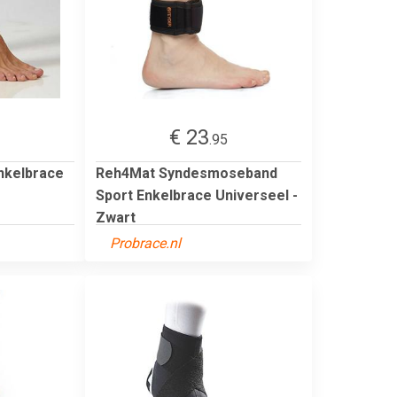
€ 23
1
.95
nkelbrace
Reh4Mat Syndesmoseband
Sport Enkelbrace Universeel -
Zwart
Probrace.nl