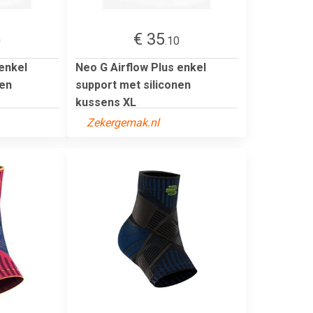
€ 35
0
.10
 enkel
Neo G Airflow Plus enkel
nen
support met siliconen
kussens XL
Zekergemak.nl