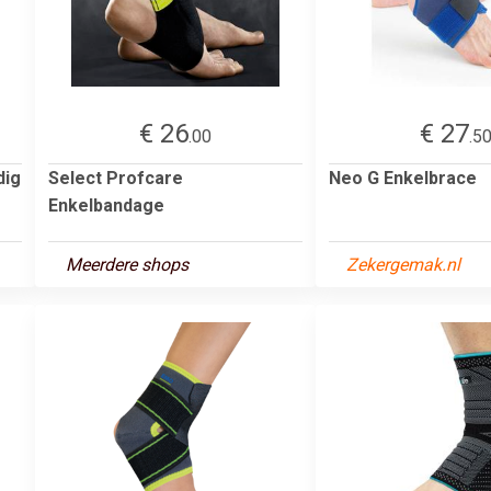
€ 26
€ 27
.00
.5
dig
Select Profcare
Neo G Enkelbrace
Enkelbandage
Meerdere shops
Zekergemak.nl