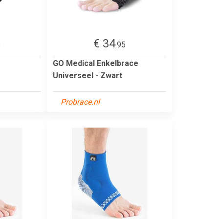
€ 34
5
.95
GO Medical Enkelbrace
Universeel - Zwart
Probrace.nl