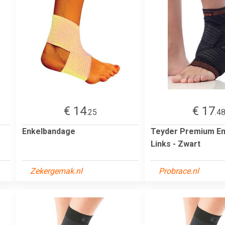
€ 14
€ 17
.25
.4
Enkelbandage
Teyder Premium En
Links - Zwart
Zekergemak.nl
Probrace.nl