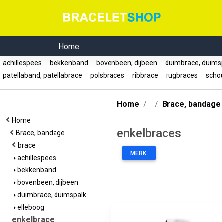
Home
achillespees
bekkenband
bovenbeen, dijbeen
duimbrace, duims
patellaband, patellabrace
polsbraces
ribbrace
rugbraces
scho
Home
Brace, bandage
Home
enkelbraces
Brace, bandage
brace
MERK:
achillespees
bekkenband
bovenbeen, dijbeen
duimbrace, duimspalk
elleboog
enkelbrace