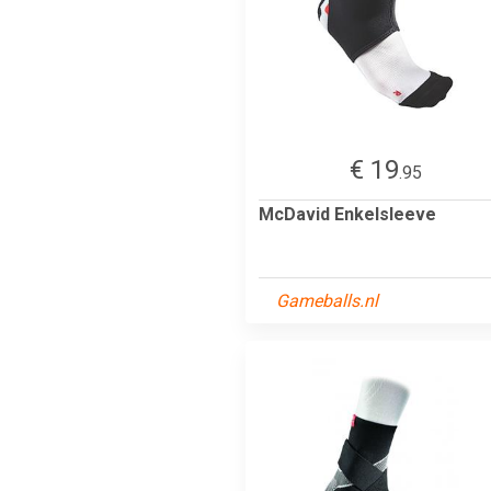
€ 19
.95
McDavid Enkelsleeve
Gameballs.nl