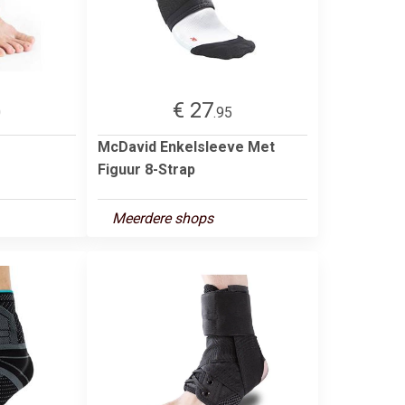
€ 27
0
.95
McDavid Enkelsleeve Met
Figuur 8-Strap
Meerdere shops