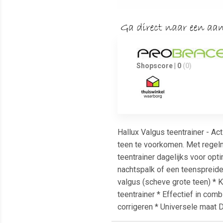
Shopscore | 0
(0)
Hallux Valgus teentrainer - Ac
teen te voorkomen. Met regelm
teentrainer dagelijks voor opt
nachtspalk of een teenspreider
valgus (scheve grote teen) * 
teentrainer * Effectief in com
corrigeren * Universele maat D