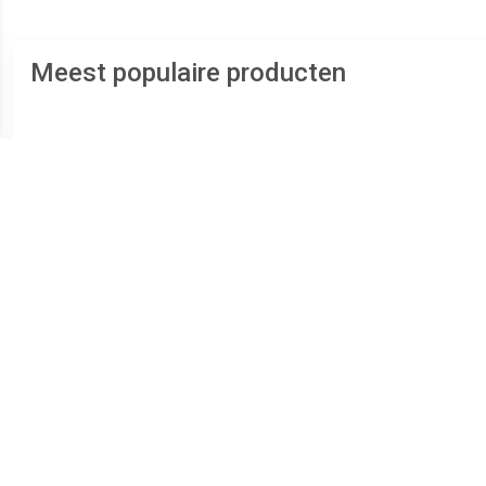
Meest populaire producten
€ 12.95
€ 21.99
Klapvoetbrace Universeel -
ValguLoc Teenbrace - 1
Tee
Zwart
(Schoen
Teenb