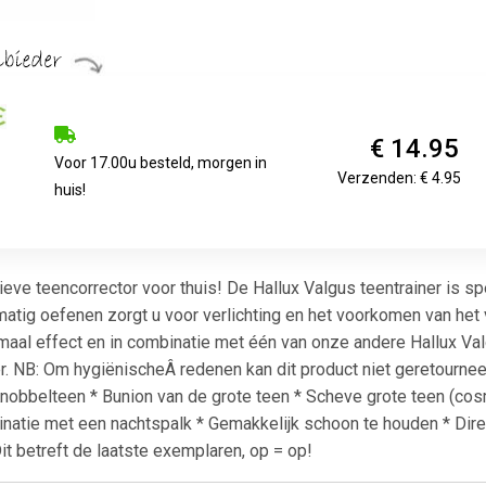
€ 14.95
Voor 17.00u besteld, morgen in
Verzenden: € 4.95
huis!
tieve teencorrector voor thuis! De Hallux Valgus teentrainer is 
atig oefenen zorgt u voor verlichting en het voorkomen van he
imaal effect en in combinatie met één van onze andere Hallux Val
. NB: Om hygiënischeÂ redenen kan dit product niet geretourneer
Knobbelteen * Bunion van de grote teen * Scheve grote teen (c
binatie met een nachtspalk * Gemakkelijk schoon te houden * Dire
it betreft de laatste exemplaren, op = op!