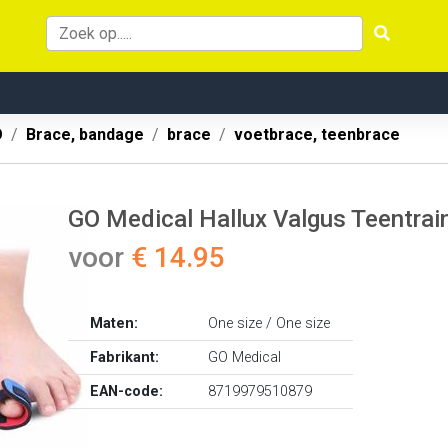
O
Brace, bandage
brace
voetbrace, teenbrace
GO Medical Hallux Valgus Teentrain
voor
€ 14.95
Maten:
One size / One size
Fabrikant:
GO Medical
EAN-code:
8719979510879