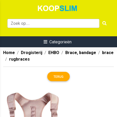
Categorieën
Home
Drogisterij
EHBO
Brace, bandage
brace
rugbraces
TERUG