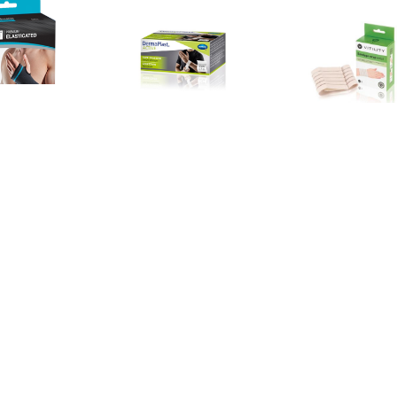
€ 15.95
€ 5.60
€ 6.2
um Elasticated Hand
Active sporttape s 1 stuk
Bandage pols w
Support M
€ 14.25
€ 9.95
€ 24.
port aanpasbare
Neopreen Polsbandage -
Wraparound Po