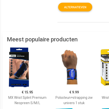
ALTERNATIEVEN
Meest populaire producten
€ 15.95
€ 9.99
MX Wrist Splint Premium
Polssteun+strapping zw
Wrist
Neopreen S/M/L
univers 1 stuk