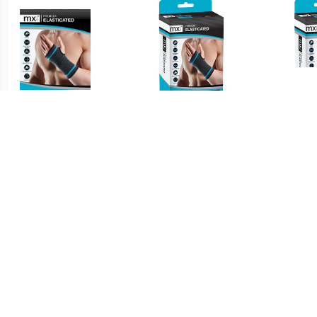
€ 15.95
€ 15.95
Elastische Hand/polsbrace
Premium Elasticated Hand
Premi
XL
Support L
€ 6.15
€ 14.05
Active sporttape m 1 stuk
Sport verstelbare
S