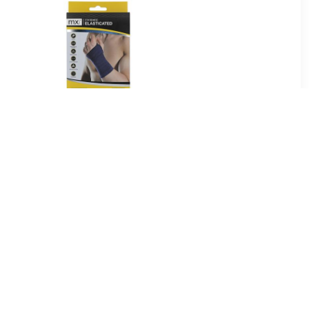
5
€ 8.95
rap 1 stuk
Wrist support elastic xl 1
Stuk
95
€ 29.95
lsbandage
Universele Undersleeve