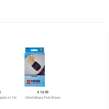
5
€ 14.95
astic m 1st
Verstelbare Pols Brace