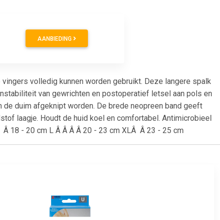
AANBIEDING
 vingers volledig kunnen worden gebruikt. Deze langere spalk
instabiliteit van gewrichten en postoperatief letsel aan pols en
an de duim afgeknipt worden. De brede neopreen band geeft
of laagje. Houdt de huid koel en comfortabel. Antimicrobieel
 Â 18 - 20 cm L Â Â Â Â 20 - 23 cm XLÂ Â 23 - 25 cm