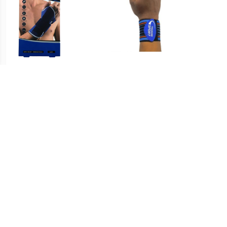
Meest populaire producten
€ 15.95
€ 9.99
MX Wrist Splint Premium
Polssteun+strapping zw
Wrist
Neopreen S/M/L
univers 1 stuk