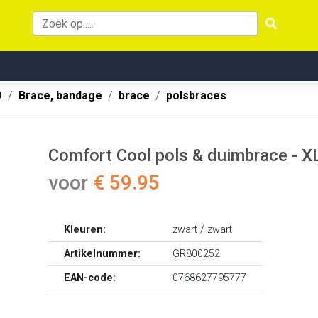
O
Brace, bandage
brace
polsbraces
Comfort Cool pols & duimbrace - X
voor
€ 59.95
Kleuren:
zwart / zwart
Artikelnummer:
GR800252
EAN-code:
0768627795777