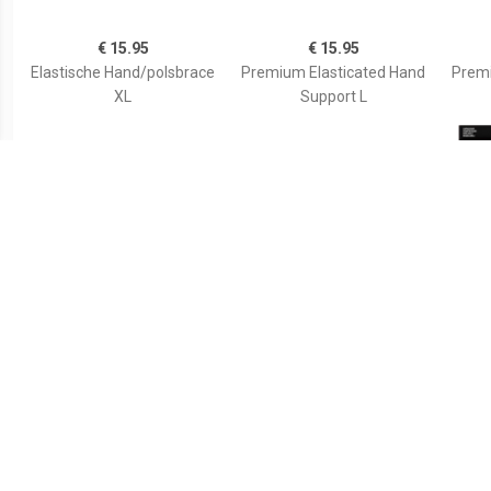
€ 15.95
€ 15.95
Elastische Hand/polsbrace
Premium Elasticated Hand
Premi
XL
Support L
€ 6.15
€ 14.05
Active sporttape m 1 stuk
Sport verstelbare
S
neopreen polsbandage
p
1stuk