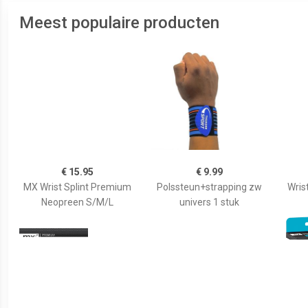
Meest populaire producten
€ 15.95
€ 9.99
MX Wrist Splint Premium
Polssteun+strapping zw
Wrist
Neopreen S/M/L
univers 1 stuk