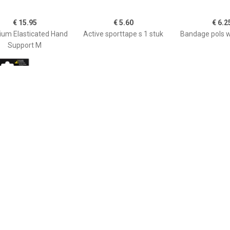
€ 15.95
€ 5.60
€ 6.2
um Elasticated Hand
Active sporttape s 1 stuk
Bandage pols w
Support M
€ 14.25
€ 9.95
€ 24.
port aanpasbare
Neopreen Polsbandage -
Wraparound Po
olsbandage 1 stuk
Links - Blauw
Zwar