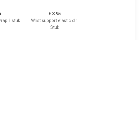
5
€ 8.95
rap 1 stuk
Wrist support elastic xl 1
Stuk
95
€ 29.95
lsbandage
Universele Undersleeve
t
voor Polsbraces
Universeel - Beige - Met
Duimstuk