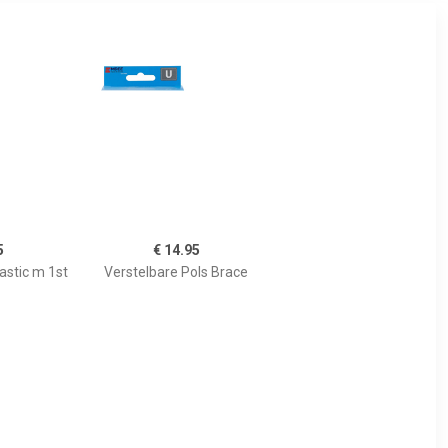
5
€ 14.95
astic m 1st
Verstelbare Pols Brace