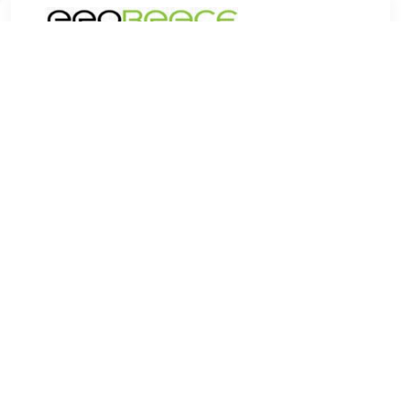
€ 44.95
Verzenden: € 4.95
Voor 17.00u besteld,
morgen in huis!
TERUG
Algemeen
Koopadvies, FAQ over?