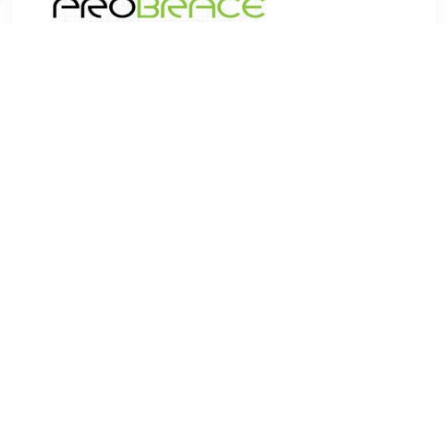
€ 74.95
Verzenden: € 0.00
Voor 17.00u besteld,
morgen in huis!
TERUG
Algemeen
Koopadvies, FAQ over?
Privacy Policy