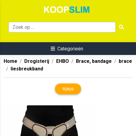
Categorieën
Home
Drogisterij
EHBO
Brace, bandage
brace
liesbreukband
TERUG