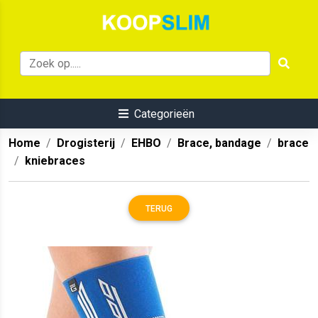
Categorieën
Home
Drogisterij
EHBO
Brace, bandage
brace
kniebraces
TERUG