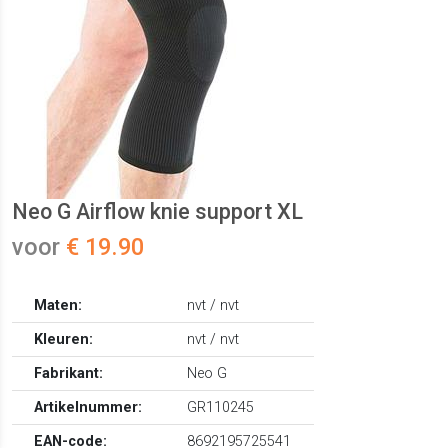
Neo G Airflow knie support XL
voor
€ 19.90
Maten:
nvt / nvt
Kleuren:
nvt / nvt
Fabrikant:
Neo G
Artikelnummer:
GR110245
EAN-code:
8692195725541