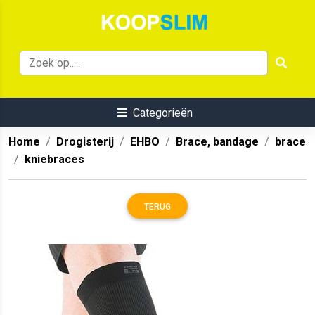
Categorieën
Home
Drogisterij
EHBO
Brace, bandage
brace
kniebraces
TERUG