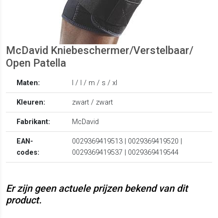
McDavid Kniebeschermer/Verstelbaar/
Open Patella
Maten:
l / l / m / s / xl
Kleuren:
zwart / zwart
Fabrikant:
McDavid
EAN-
0029369419513 | 0029369419520 |
codes:
0029369419537 | 0029369419544
Er zijn geen actuele prijzen bekend van dit
product.