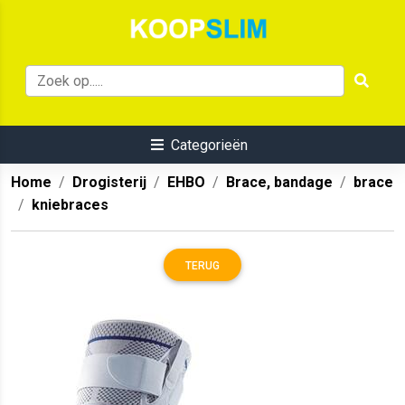
Categorieën
Home
Drogisterij
EHBO
Brace, bandage
brace
kniebraces
TERUG