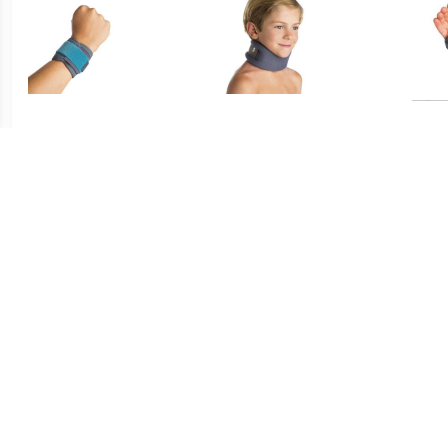
€ 34.99
€ 35.95
Kinder Polsbandage
Kinder Halskraag Grijs
Kind
Universeel - Grijs
€ 16.48
€ 24.95
Kinder Polsbandage
Comfortabele Voor
Universeel - Grijs
Kinderen - Cervicale Kids