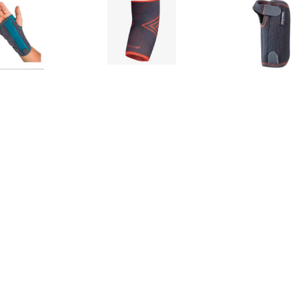
€ 39.99
€ 9.95
€ 11.
er Polsbrace Links -
Kinder Elleboogbandage
Kinder Pol
Grijs
Universeel - Grijs
Universeel 
€ 29.95
€ 30.95
€ 34.
Kinder Kniebrace
Kinder Pols- en Duimbrace
Kinder Knie
Universeel - Grijs
Universeel - Grijs
Universeel 