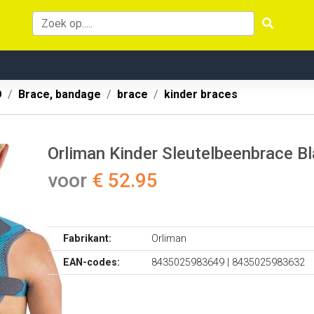
O
Brace, bandage
brace
kinder braces
Orliman Kinder Sleutelbeenbrace B
voor
€ 52.95
Fabrikant:
Orliman
EAN-codes:
8435025983649 | 8435025983632