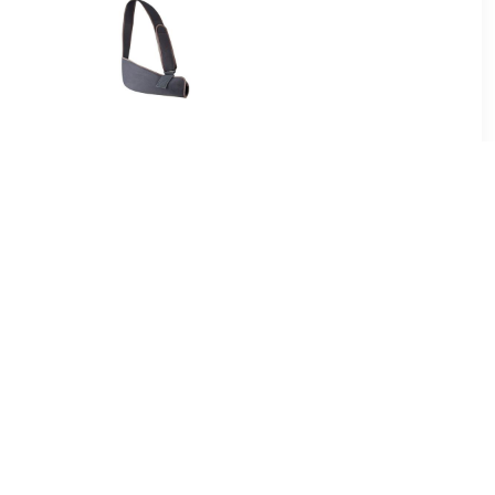
95
€ 14.95
sbrace
Kinder Mitella Universeel -
- Grijs
Grijs
45
€ 34.95
bandage
KIDS Mitella voor Kinderen
- Grijs
Grijs