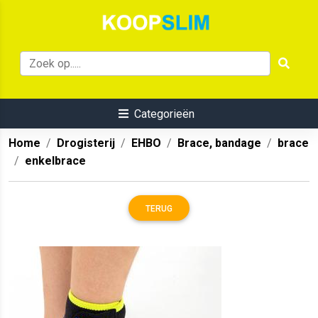
Categorieën
Home
Drogisterij
EHBO
Brace, bandage
brace
enkelbrace
TERUG