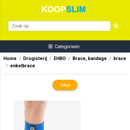
Categorieën
Home
Drogisterij
EHBO
Brace, bandage
brace
enkelbrace
TERUG