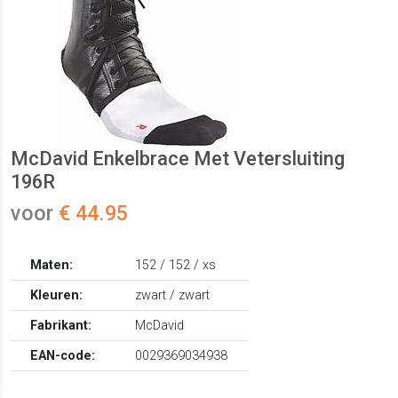
McDavid Enkelbrace Met Vetersluiting
196R
voor
€ 44.95
Maten:
152 / 152 / xs
Kleuren:
zwart / zwart
Fabrikant:
McDavid
EAN-code:
0029369034938