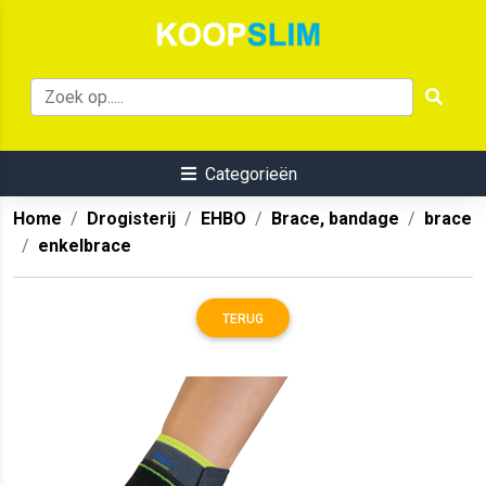
Categorieën
Home
Drogisterij
EHBO
Brace, bandage
brace
enkelbrace
TERUG