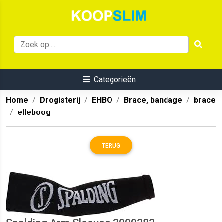
Categorieën
Home
Drogisterij
EHBO
Brace, bandage
brace
elleboog
TERUG