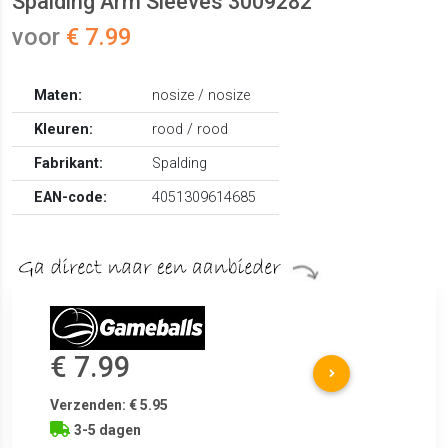
Spalding Arm Sleeves 3009282
voor
€ 7.99
Maten:
nosize / nosize
Kleuren:
rood / rood
Fabrikant:
Spalding
EAN-code:
4051309614685
€ 7.99
Verzenden: € 5.95
3-5 dagen