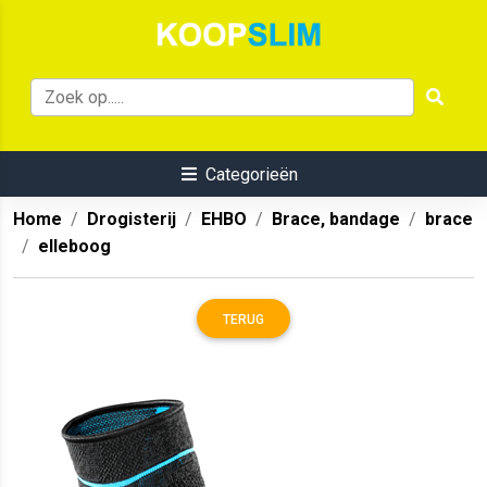
Categorieën
Home
Drogisterij
EHBO
Brace, bandage
brace
elleboog
TERUG