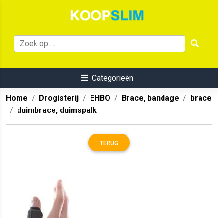
Categorieën
Home
Drogisterij
EHBO
Brace, bandage
brace
duimbrace, duimspalk
TERUG