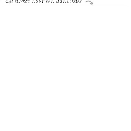
€ 51.95
Verzenden: € 0.00
Voor 17.00u besteld,
morgen in huis!
TERUG
Algemeen