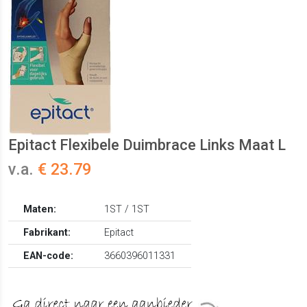
Epitact Flexibele Duimbrace Links Maat L
v.a.
€ 23.79
Maten:
1ST / 1ST
Fabrikant:
Epitact
EAN-code:
3660396011331