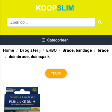
Categorieën
Home
Drogisterij
EHBO
Brace, bandage
brace
duimbrace, duimspalk
TERUG