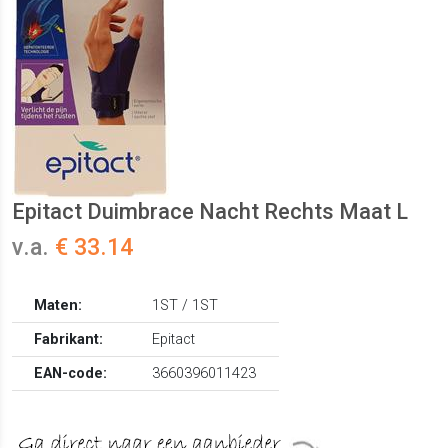
Epitact Duimbrace Nacht Rechts Maat L
v.a.
€ 33.14
Maten:
1ST / 1ST
Fabrikant:
Epitact
EAN-code:
3660396011423