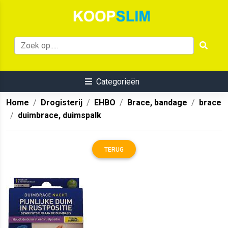
Categorieën
Home
Drogisterij
EHBO
Brace, bandage
brace
duimbrace, duimspalk
TERUG