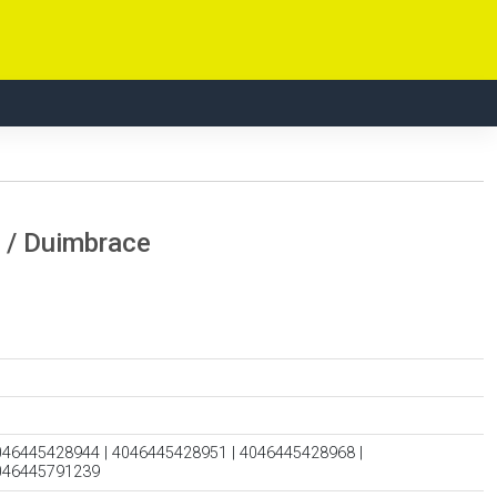
 / Duimbrace
046445428944 | 4046445428951 | 4046445428968 |
4046445791239