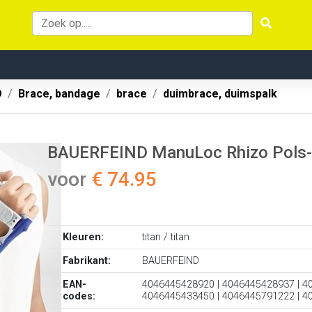
O
Brace, bandage
brace
duimbrace, duimspalk
BAUERFEIND ManuLoc Rhizo Pols-
voor
€ 74.95
Kleuren:
titan / titan
Fabrikant:
BAUERFEIND
EAN-
4046445428920 | 4046445428937 | 4
codes:
4046445433450 | 4046445791222 | 