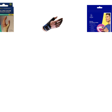
€ 22.91
€ 25.21
€ 14.
bele Duimbrace Links
Sport / Duimbandage
Vingers
Maat L
Universeel - Zwart
€ 22.91
€ 28.74
€ 29.