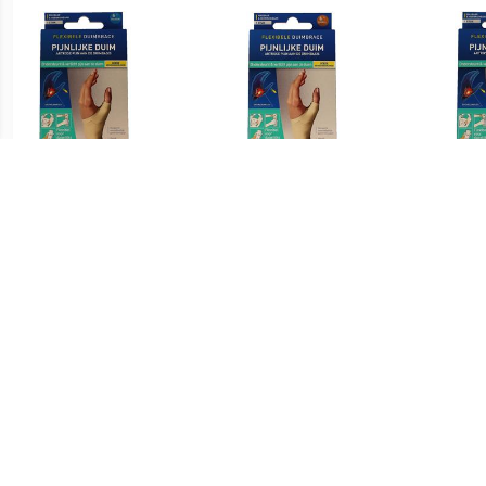
€ 21.21
€ 22.91
Flexibele Duimbrace Links
Flexibele Duimbrace Links
Flexi
Maat M
Maat S
€ 21.21
€ 22.91