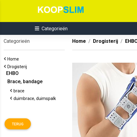
Categorieën
Categorieën
Home
Drogisterij
EHB
Home
Drogisterij
EHBO
Brace, bandage
brace
duimbrace, duimspalk
TERUG