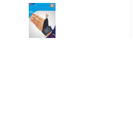
95
€ 19.95
palk
Verstelbare Pols-Duim
Brace
71
€ 28.74