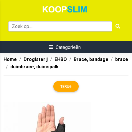
Categorieën
Home
Drogisterij
EHBO
Brace, bandage
brace
duimbrace, duimspalk
TERUG