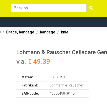
O
Brace, bandage
bandage
knie
Lohmann & Rauscher Cellacare Ge
v.a.
€ 49.39
Maten:
1ST / 1ST
Fabrikant:
Lohmann & Rauscher
EAN-code:
4056649049418