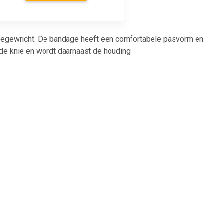
iegewricht. De bandage heeft een comfortabele pasvorm en
de knie en wordt daarnaast de houding
5
€ 8.95
d Knee
Mx Standard Knee