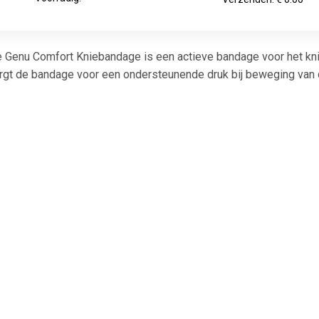
 Genu Comfort Kniebandage is een actieve bandage voor het kn
rgt de bandage voor een ondersteunende druk bij beweging van 
€ 8.95
€ 8.95
€ 8.9
x Standard Knee
Standard Elasticated Knee
Mx Standar