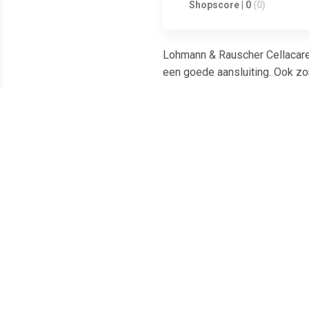
Shopscore | 0
(0)
Lohmann & Rauscher Cellacare
een goede aansluiting. Ook zo
Meest populaire producten
€ 8.48
€ 8.48
Elastische Buisbandage
Elastische Buisbandage
M