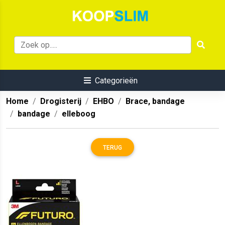
Categorieën
Home
Drogisterij
EHBO
Brace, bandage
bandage
elleboog
TERUG